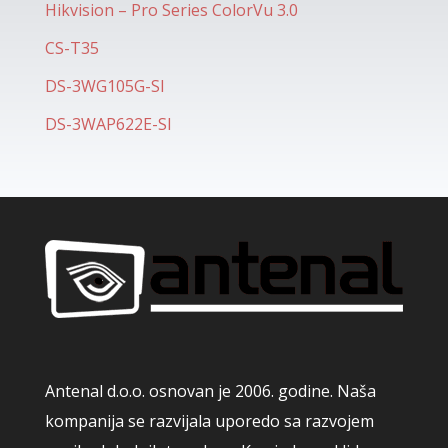
Hikvision – Pro Series ColorVu 3.0
CS-T35
DS-3WG105G-SI
DS-3WAP622E-SI
Antenal d.o.o. osnovan je 2006. godine. Naša
kompanija se razvijala uporedo sa razvojem