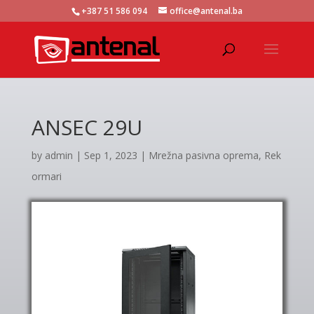
+387 51 586 094
office@antenal.ba
ANSEC 29U
by
admin
|
Sep 1, 2023
|
Mrežna pasivna oprema
,
Rek
ormari