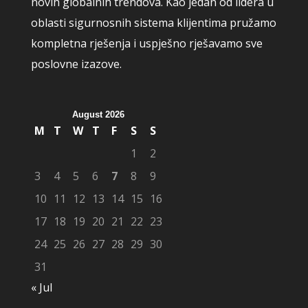
novih globalnih trendova. Kao jedan od lidera u
oblasti sigurnosnih sistema klijentima pružamo
kompletna rješenja i uspješno rješavamo sve
poslovne izazove.
August 2026
M
T
W
T
F
S
S
1
2
3
4
5
6
7
8
9
10
11
12
13
14
15
16
17
18
19
20
21
22
23
24
25
26
27
28
29
30
31
« Jul