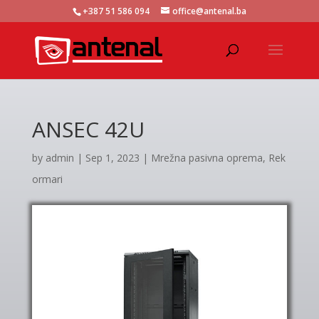
+387 51 586 094
office@antenal.ba
ANSEC 42U
by
admin
|
Sep 1, 2023
|
Mrežna pasivna oprema
,
Rek
ormari