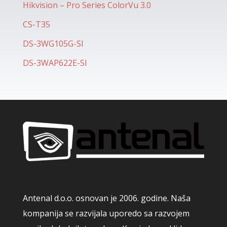
Hikvision – Pro Series ColorVu 3.0
CS-T35
DS-3WG105G-SI
DS-3WAP622E-SI
Antenal d.o.o. osnovan je 2006. godine. Naša
kompanija se razvijala uporedo sa razvojem