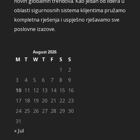
novih globalnih trendova. Kao jedan od lidera u
oblasti sigurnosnih sistema klijentima pružamo
kompletna rješenja i uspješno rješavamo sve
poslovne izazove.
August 2026
M
T
W
T
F
S
S
1
2
3
4
5
6
7
8
9
10
11
12
13
14
15
16
17
18
19
20
21
22
23
24
25
26
27
28
29
30
31
« Jul