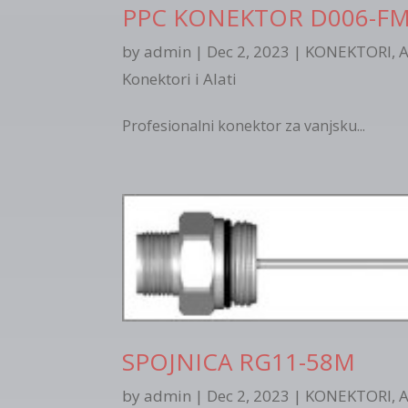
PPC KONEKTOR D006-F
by
admin
|
Dec 2, 2023
|
KONEKTORI, A
Konektori i Alati
Profesionalni konektor za vanjsku...
SPOJNICA RG11-58M
by
admin
|
Dec 2, 2023
|
KONEKTORI, A