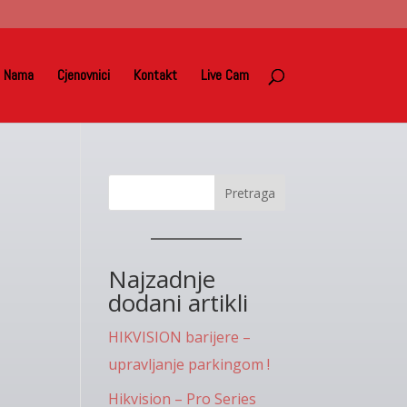
 Nama
Cjenovnici
Kontakt
Live Cam
Pretraga
Najzadnje
dodani artikli
HIKVISION barijere –
upravljanje parkingom !
Hikvision – Pro Series