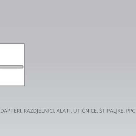
DAPTERI, RAZDJELNICI, ALATI, UTIČNICE, ŠTIPALJKE
,
PPC