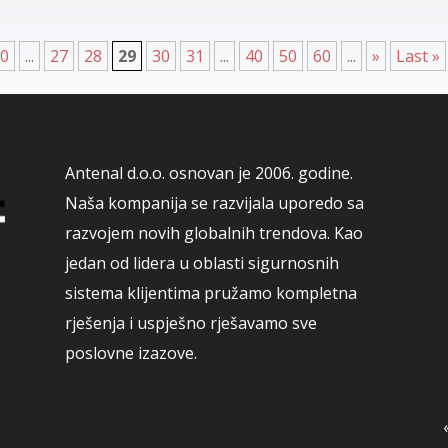
20
...
27
28
29
30
31
...
40
50
60
...
»
Last »
Antenal d.o.o. osnovan je 2006. godine.
Naša kompanija se razvijala uporedo sa
razvojem novih globalnih trendova. Kao
jedan od lidera u oblasti sigurnosnih
sistema klijentima pružamo kompletna
rješenja i uspješno rješavamo sve
poslovne izazove.