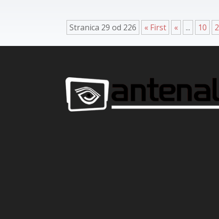
Stranica 29 od 226
« First
«
...
10