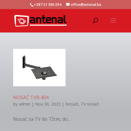
+387 51 586 094
office@antenal.ba
NOSAČ TVB 404
by
admin
|
Nov 30, 2023
|
Nosači
,
TV nosači
Nosač za TV do 72cm, do...