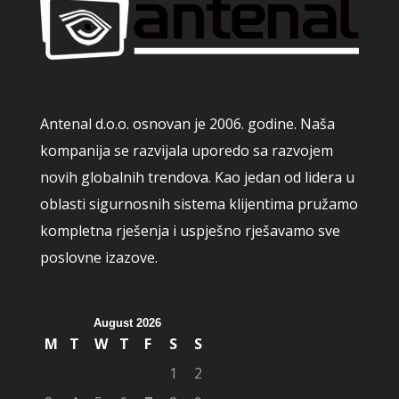
Antenal d.o.o. osnovan je 2006. godine. Naša
kompanija se razvijala uporedo sa razvojem
novih globalnih trendova. Kao jedan od lidera u
oblasti sigurnosnih sistema klijentima pružamo
kompletna rješenja i uspješno rješavamo sve
poslovne izazove.
August 2026
M
T
W
T
F
S
S
1
2