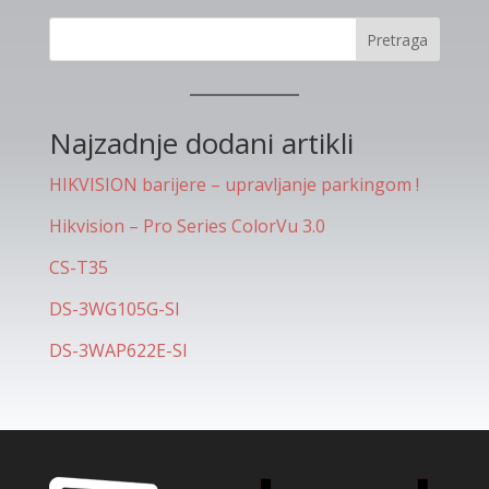
Pretraga
Najzadnje dodani artikli
HIKVISION barijere – upravljanje parkingom !
Hikvision – Pro Series ColorVu 3.0
CS-T35
DS-3WG105G-SI
DS-3WAP622E-SI