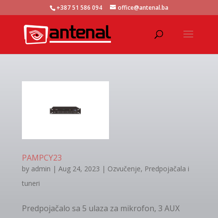
+387 51 586 094
office@antenal.ba
PAMPCY23
by
admin
|
Aug 24, 2023
|
Ozvučenje
,
Predpojačala i
tuneri
Predpojačalo sa 5 ulaza za mikrofon, 3 AUX