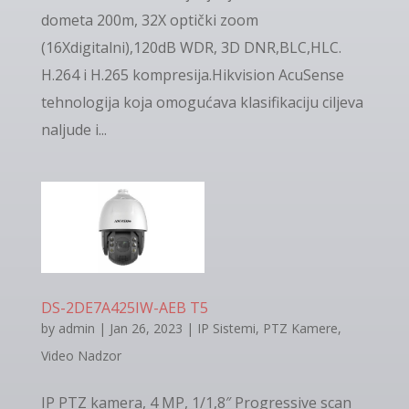
dometa 200m, 32Х optički zoom
(16Хdigitalni),120dB WDR, 3D DNR,BLC,HLC.
H.264 i H.265 kompresija.Hikvision AcuSense
tehnologija koja omogućava klasifikaciju ciljeva
naljude i...
DS-2DE7A425IW-AEB T5
by
admin
|
Jan 26, 2023
|
IP Sistemi
,
PTZ Kamere
,
Video Nadzor
IP PTZ kamera, 4 MP, 1/1,8″ Progressive scan