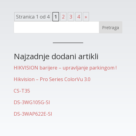
Stranica 1 od 4
1
2
3
4
»
Pretraga
Najzadnje dodani artikli
HIKVISION barijere – upravljanje parkingom !
Hikvision – Pro Series ColorVu 3.0
CS-T35
DS-3WG105G-SI
DS-3WAP622E-SI