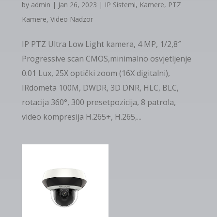
by
admin
|
Jan 26, 2023
|
IP Sistemi
,
Kamere
,
PTZ
Kamere
,
Video Nadzor
IP PTZ Ultra Low Light kamera, 4 MP, 1/2,8″
Progressive scan CMOS,minimalno osvjetljenje
0.01 Lux, 25Х optički zoom (16Х digitalni),
IRdometa 100M, DWDR, 3D DNR, HLC, BLC,
rotacija 360°, 300 presetpozicija, 8 patrola,
video kompresija H.265+, H.265,...