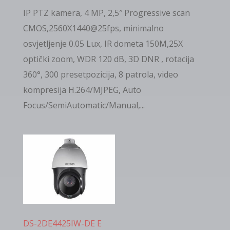
IP PTZ kamera, 4 MP, 2,5″ Progressive scan
CMOS,2560X1440@25fps, minimalno
osvjetljenje 0.05 Lux, IR dometa 150M,25Х
optički zoom, WDR 120 dB, 3D DNR , rotacija
360°, 300 presetpozicija, 8 patrola, video
kompresija H.264/MJPEG, Auto
Focus/SemiAutomatic/Manual,...
DS-2DE4425IW-DE E