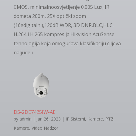
CMOS, minimalnoosvjetljenje 0.005 Lux, IR
dometa 200m, 25Х optički zoom
(16Хdigitalni),120dB WDR, 3D DNR,BLC,HLC.
H.264 i H.265 kompresija.Hikvision AcuSense
tehnologija koja omogućava klasifikaciju ciljeva
naljude i...
DS-2DE7425IW-AE
by
admin
|
Jan 26, 2023
|
IP Sistemi
,
Kamere
,
PTZ
Kamere
,
Video Nadzor