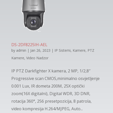
DS-2DF8225IH-AEL
by
admin
|
Jan 26, 2023
|
IP Sistemi
,
Kamere
,
PTZ
Kamere
,
Video Nadzor
IP PTZ Darkfighter X kamera, 2 MP, 1/2,8″
Progressive scan CMOS,minimalno osvjetljenje
0.001 Lux, IR dometa 200M, 25Х optički
zoom(16Х digitalni), Digital WDR, 3D DNR,
rotacija 360°, 256 presetpozicija, 8 patrola,
video kompresija H.264/MJPEG, Auto...