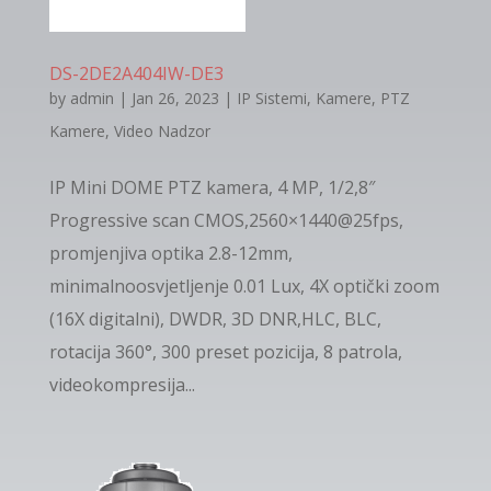
DS-2DE2A404IW-DE3
by
admin
|
Jan 26, 2023
|
IP Sistemi
,
Kamere
,
PTZ
Kamere
,
Video Nadzor
IP Mini DOME PTZ kamera, 4 MP, 1/2,8″
Progressive scan CMOS,2560×1440@25fps,
promjenjiva optika 2.8-12mm,
minimalnoosvjetljenje 0.01 Lux, 4Х optički zoom
(16Х digitalni), DWDR, 3D DNR,HLC, BLC,
rotacija 360°, 300 preset pozicija, 8 patrola,
videokompresija...