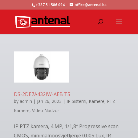
+387 51 586 094
office@antenal.ba
DS-2DE7A432IW-AEB T5
by
admin
|
Jan 26, 2023
|
IP Sistemi
,
Kamere
,
PTZ
Kamere
,
Video Nadzor
IP PTZ kamera, 4 MP, 1/1,8″ Progressive scan
CMOS, minimalnoosvjetljenje 0.005 Lux, IR