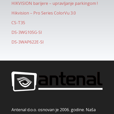
HIKVISION barijere – upravljanje parkingom !
Hikvision – Pro Series ColorVu 3.0
CS-T35
DS-3WG105G-SI
DS-3WAP622E-SI
Antenal d.o.o. osnovan je 2006. godine. Naša