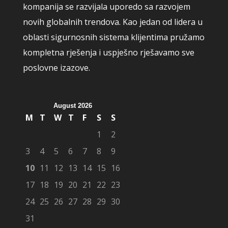
kompanija se razvijala uporedo sa razvojem
novih globalnih trendova. Kao jedan od lidera u
oblasti sigurnosnih sistema klijentima pružamo
kompletna rješenja i uspješno rješavamo sve
poslovne izazove.
August 2026
M
T
W
T
F
S
S
1
2
3
4
5
6
7
8
9
10
11
12
13
14
15
16
17
18
19
20
21
22
23
24
25
26
27
28
29
30
31