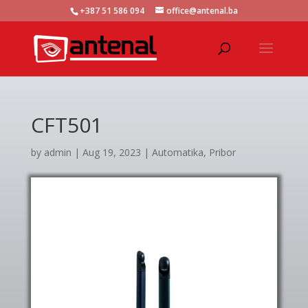
+387 51 586 094
office@antenal.ba
CFT501
by
admin
|
Aug 19, 2023
|
Automatika
,
Pribor