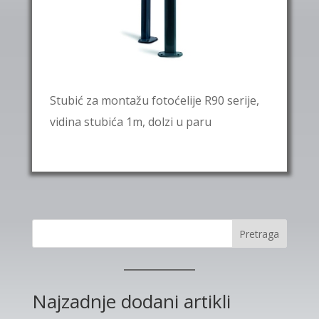
Stubić za montažu fotoćelije R90 serije,
vidina stubića 1m, dolzi u paru
Pretraga
Najzadnje dodani artikli