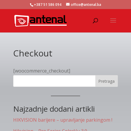
+387 51 586 094
office@antenal.ba
Checkout
[woocommerce_checkout]
Pretraga
Najzadnje dodani artikli
HIKVISION barijere – upravljanje parkingom !