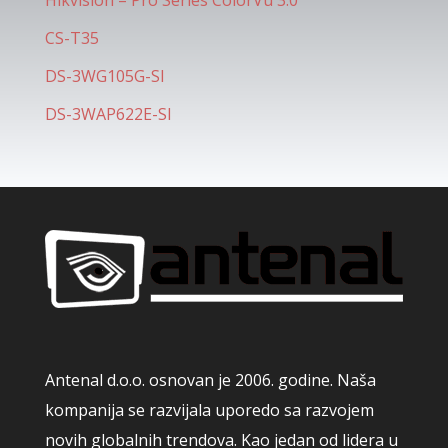
Hikvision – Pro Series ColorVu 3.0
CS-T35
DS-3WG105G-SI
DS-3WAP622E-SI
Antenal d.o.o. osnovan je 2006. godine. Naša
kompanija se razvijala uporedo sa razvojem
novih globalnih trendova. Kao jedan od lidera u