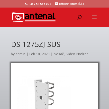
+387 51 586 094
office@antenal.ba
DS-1275ZJ-SUS
by
admin
|
Feb 18, 2023
|
Nosači
,
Video Nadzor