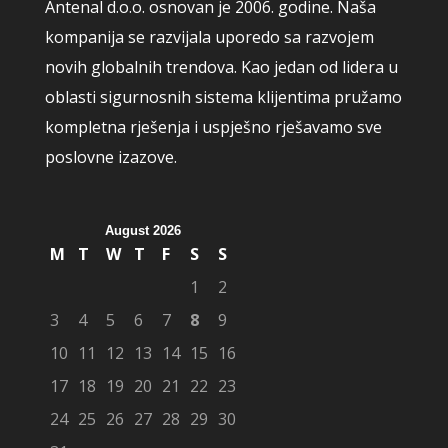
Antenal d.o.o. osnovan je 2006. godine. Naša
kompanija se razvijala uporedo sa razvojem
novih globalnih trendova. Kao jedan od lidera u
oblasti sigurnosnih sistema klijentima pružamo
kompletna rješenja i uspješno rješavamo sve
poslovne izazove.
August 2026
M
T
W
T
F
S
S
1
2
3
4
5
6
7
8
9
10
11
12
13
14
15
16
17
18
19
20
21
22
23
24
25
26
27
28
29
30