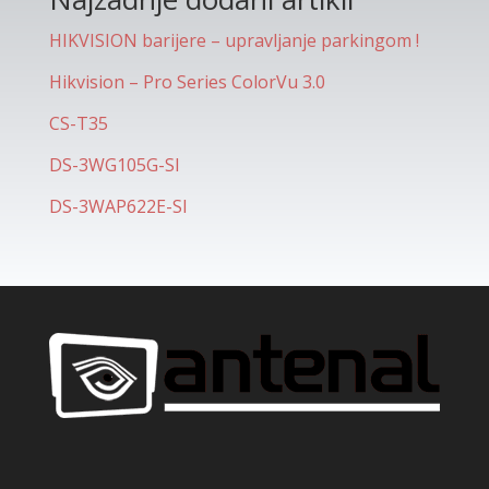
HIKVISION barijere – upravljanje parkingom !
Hikvision – Pro Series ColorVu 3.0
CS-T35
DS-3WG105G-SI
DS-3WAP622E-SI