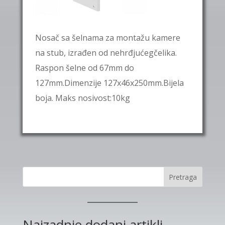
Nosač sa šelnama za montažu kamere
na stub, izrađen od nehrđjućegčelika.
Raspon šelne od 67mm do
127mm.Dimenzije 127x46x250mm.Bijela
boja. Maks nosivost:10kg
Pretraga
Najzadnje dodani artikli