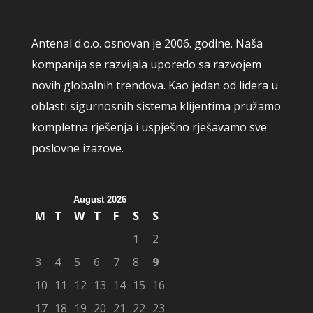
Antenal d.o.o. osnovan je 2006. godine. Naša
kompanija se razvijala uporedo sa razvojem
novih globalnih trendova. Kao jedan od lidera u
oblasti sigurnosnih sistema klijentima pružamo
kompletna rješenja i uspješno rješavamo sve
poslovne izazove.
August 2026
M
T
W
T
F
S
S
1
2
3
4
5
6
7
8
9
10
11
12
13
14
15
16
17
18
19
20
21
22
23