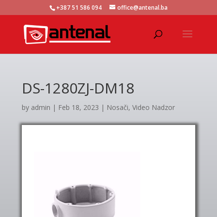
+387 51 586 094
office@antenal.ba
DS-1280ZJ-DM18
by
admin
|
Feb 18, 2023
|
Nosači
,
Video Nadzor