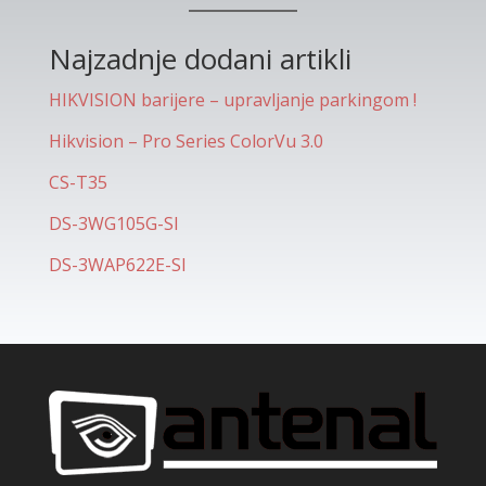
Najzadnje dodani artikli
HIKVISION barijere – upravljanje parkingom !
Hikvision – Pro Series ColorVu 3.0
CS-T35
DS-3WG105G-SI
DS-3WAP622E-SI