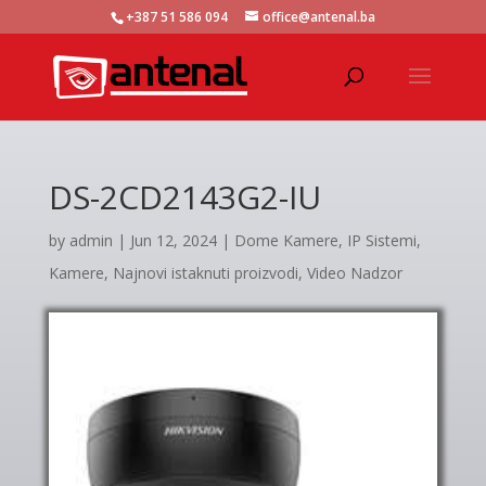
+387 51 586 094
office@antenal.ba
DS-2CD2143G2-IU
by
admin
|
Jun 12, 2024
|
Dome Kamere
,
IP Sistemi
,
Kamere
,
Najnovi istaknuti proizvodi
,
Video Nadzor