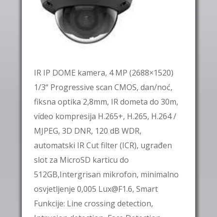
IR IP DOME kamera, 4 MP (2688×1520)
1/3“ Progressive scan CMOS, dan/noć,
fiksna optika 2,8mm, IR dometa do 30m,
video kompresija H.265+, H.265, H.264 /
MJPEG, 3D DNR, 120 dB WDR,
automatski IR Cut filter (ICR), ugrađen
slot za MicroSD karticu do
512GB,Intergrisan mikrofon, minimalno
osvjetljenje 0,005 Lux@F1.6, Smart
Funkcije: Line crossing detection,