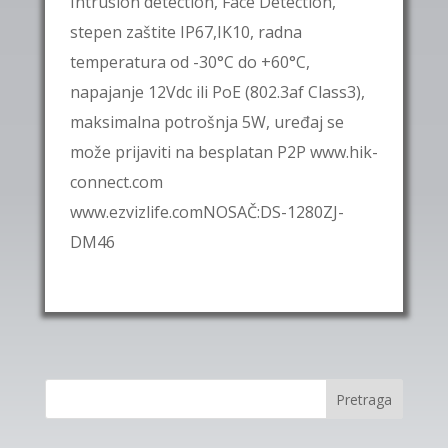
Intrusion detection, Face Detection,
stepen zaštite IP67,IK10, radna
temperatura od -30°C do +60°C,
napajanje 12Vdc ili PoE (802.3af Class3),
maksimalna potrošnja 5W, uređaj se
može prijaviti na besplatan P2P www.hik-
connect.com
www.ezvizlife.comNOSAČ:DS-1280ZJ-
DM46
Pretraga