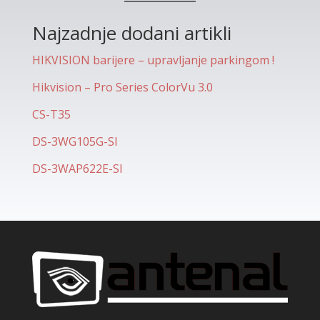
Najzadnje dodani artikli
HIKVISION barijere – upravljanje parkingom !
Hikvision – Pro Series ColorVu 3.0
CS-T35
DS-3WG105G-SI
DS-3WAP622E-SI