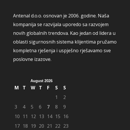
Antenal d.o.o. osnovan je 2006. godine. Naša
kompanija se razvijala uporedo sa razvojem
novih globalnih trendova. Kao jedan od lidera u
oblasti sigurnosnih sistema klijentima pružamo
kompletna rješenja i uspješno rješavamo sve
poslovne izazove.
August 2026
M
T
W
T
F
S
S
1
2
3
4
5
6
7
8
9
10
11
12
13
14
15
16
17
18
19
20
21
22
23