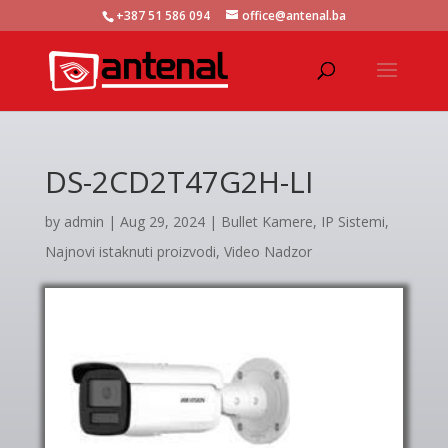
+387 51 586 094
office@antenal.ba
DS-2CD2T47G2H-LI
by
admin
|
Aug 29, 2024
|
Bullet Kamere
,
IP Sistemi
,
Najnovi istaknuti proizvodi
,
Video Nadzor