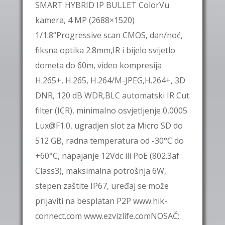
SMART HYBRID IP BULLET ColorVu
kamera, 4 MP (2688×1520)
1/1.8“Progressive scan CMOS, dan/noć,
fiksna optika 2.8mm,IR i bijelo svijetlo
dometa do 60m, video kompresija
H.265+, H.265, H.264/M-JPEG,H.264+, 3D
DNR, 120 dB WDR,BLC automatski IR Cut
filter (ICR), minimalno osvjetljenje 0,0005
Lux@F1.0, ugradjen slot za Micro SD do
512 GB, radna temperatura od -30°C do
+60°C, napajanje 12Vdc ili PoE (802.3af
Class3), maksimalna potrošnja 6W,
stepen zaštite IP67, uređaj se može
prijaviti na besplatan P2P www.hik-
connect.com www.ezvizlife.comNOSAČ: