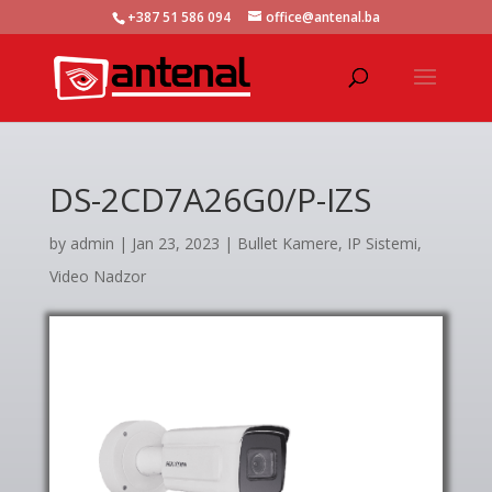
+387 51 586 094
office@antenal.ba
DS-2CD7A26G0/P-IZS
by
admin
|
Jan 23, 2023
|
Bullet Kamere
,
IP Sistemi
,
Video Nadzor