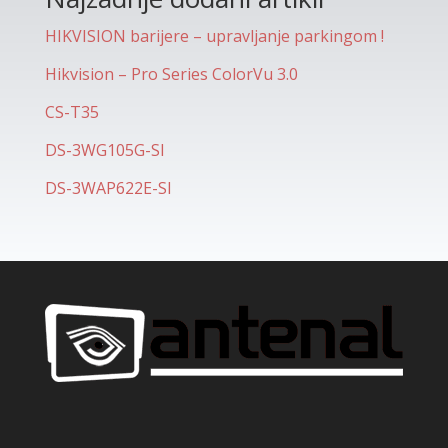
HIKVISION barijere – upravljanje parkingom !
Hikvision – Pro Series ColorVu 3.0
CS-T35
DS-3WG105G-SI
DS-3WAP622E-SI