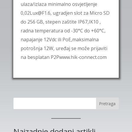
ulaza/izlaza minimalno osvjetljenje
0,02Lux@F1.6, ugradjen slot za Micro SD
do 256 GB, stepen zaštite IP67,IK10 ,
radna temperatura od -30°C do +60°C,
napajanje 12Vdc ili PoE,maksimalna
potrošnja 12W, uređaj se može prijaviti
na besplatan P2Pwww.hik-connect.com
Pretraga
Najzadnje dodani artikli