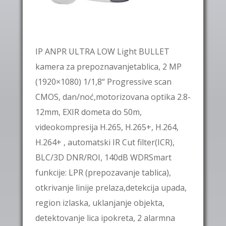
IP ANPR ULTRA LOW Light BULLET
kamera za prepoznavanjetablica, 2 MP
(1920×1080) 1/1,8“ Progressive scan
CMOS, dan/noć,motorizovana optika 2.8-
12mm, EXIR dometa do 50m,
videokompresija H.265, H.265+, H.264,
H.264+ , automatski IR Cut filter(ICR),
BLC/3D DNR/ROI, 140dB WDRSmart
funkcije: LPR (prepozavanje tablica),
otkrivanje linije prelaza,detekcija upada,
region izlaska, uklanjanje objekta,
detektovanje lica ipokreta, 2 alarmna