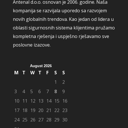
Antenal d.o.o. osnovan je 2006. godine. Naša
kompanija se razvijala uporedo sa razvojem
novih globalnih trendova. Kao jedan od lidera u
oblasti sigurnosnih sistema klijentima pružamo
kompletna rješenja i uspješno rješavamo sve
poslovne izazove.
August 2026
M
T
W
T
F
S
S
1
2
3
4
5
6
7
8
9
10
11
12
13
14
15
16
17
18
19
20
21
22
23
24
25
26
27
28
29
30