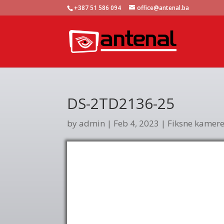
+387 51 586 094
office@antenal.ba
DS-2TD2136-25
by
admin
|
Feb 4, 2023
|
Fiksne kamer