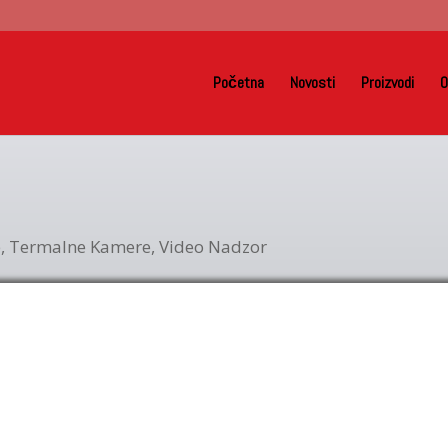
Početna
Novosti
Proizvodi
O
e
,
Termalne Kamere
,
Video Nadzor