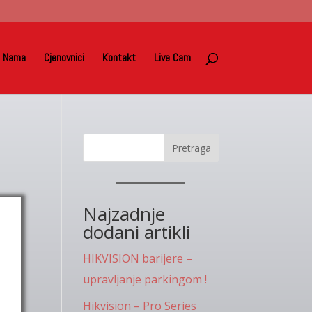
 Nama
Cjenovnici
Kontakt
Live Cam
Pretraga
Najzadnje
dodani artikli
HIKVISION barijere –
upravljanje parkingom !
Hikvision – Pro Series