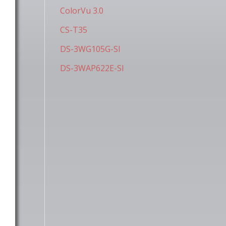
ColorVu 3.0
CS-T35
DS-3WG105G-SI
DS-3WAP622E-SI