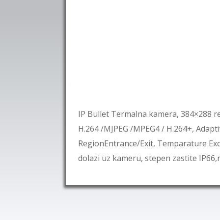
IP Bullet Termalna kamera, 384×288 re
H.264 /MJPEG /MPEG4 / H.264+, Adaptiv
RegionEntrance/Exit, Temparature Exce
dolazi uz kameru, stepen zastite IP66