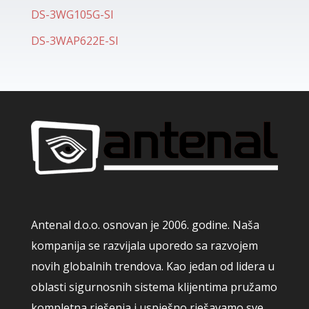
DS-3WG105G-SI
DS-3WAP622E-SI
Antenal d.o.o. osnovan je 2006. godine. Naša
kompanija se razvijala uporedo sa razvojem
novih globalnih trendova. Kao jedan od lidera u
oblasti sigurnosnih sistema klijentima pružamo
kompletna rješenja i uspješno rješavamo sve