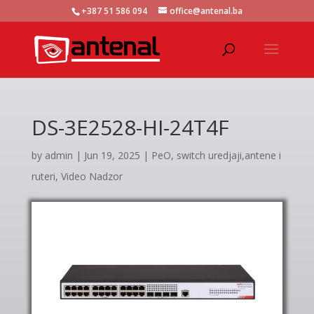
+387 51 586 094
office@antenal.ba
DS-3E2528-HI-24T4F
by
admin
|
Jun 19, 2025
|
PeO, switch uredjaji,antene i
ruteri
,
Video Nadzor