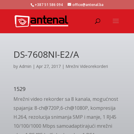
+387 51 586 094
office@antenal.ba
DS-7608NI-E2/A
by
Admin
|
Apr 27, 2017
|
Mrežni Videorekorderi
1529
Mrežni video rekorder sa 8 kanala, mogućnost
spajanja: 8-ch@720P,6-ch@1080P, kompresija
H.264, rezolucija snimanja 5MP i manje, 1 RJ45
10/100/1000 Mbps samoadaptirajući mrežni