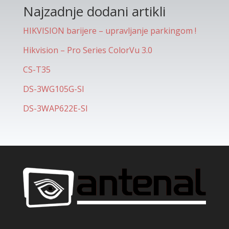
Najzadnje dodani artikli
HIKVISION barijere – upravljanje parkingom !
Hikvision – Pro Series ColorVu 3.0
CS-T35
DS-3WG105G-SI
DS-3WAP622E-SI