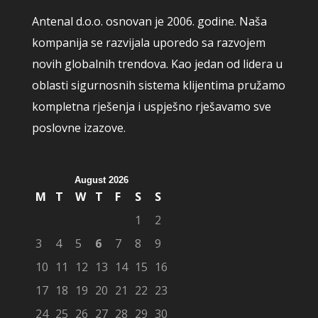
Antenal d.o.o. osnovan je 2006. godine. Naša
kompanija se razvijala uporedo sa razvojem
novih globalnih trendova. Kao jedan od lidera u
oblasti sigurnosnih sistema klijentima pružamo
kompletna rješenja i uspješno rješavamo sve
poslovne izazove.
August 2026
M
T
W
T
F
S
S
1
2
3
4
5
6
7
8
9
10
11
12
13
14
15
16
17
18
19
20
21
22
23
24
25
26
27
28
29
30