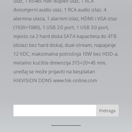
ulaz, 1 RS485 half-duplex ulaz, 1 RCA
dvosmjerni audio ulaz, 1 RCA audio izlaz, 4
alarmna ulaza, 1 alarmni izlaz, HDMI i VGA izlaz
(1920×1080), 1 USB 2.0 port, 1 USB 3.0 port,
mjesto za 2 hard diska SATA kapaciteta do 4TB
(dolazi bez hard diska), dual-stream, napajanje
12 VDC, maksimalna potrošnja 10W bez HDD-a,
metalno kućište dimenzija 315×20×45 mm,
uređaj se može prijaviti na besplatan
HIKVISION DDNS www.hik-online.com
Pretraga