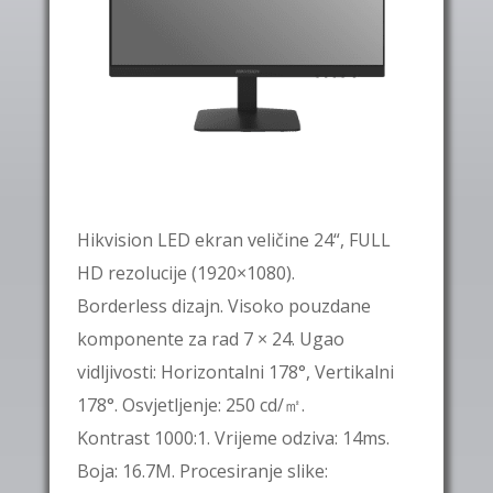
Hikvision
LED
ekran veličine
24“
,
FULL
HD
rezolucije (1920×1080).
Borderless
dizajn. Visoko pouzdane
komponente za rad
7 × 24
. Ugao
vidljivosti: Horizontalni 178°, Vertikalni
178°. Osvjetljenje: 250 cd/
㎡
.
Kontrast 1000:1. Vrijeme odziva: 14ms.
Boja: 16.7M. Procesiranje slike: