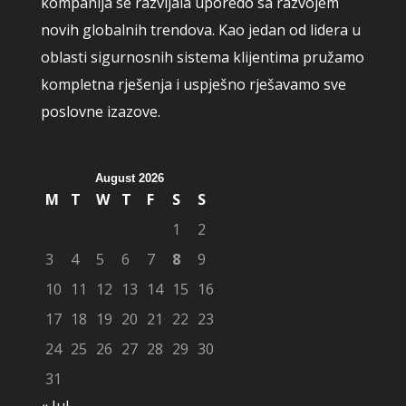
kompanija se razvijala uporedo sa razvojem
novih globalnih trendova. Kao jedan od lidera u
oblasti sigurnosnih sistema klijentima pružamo
kompletna rješenja i uspješno rješavamo sve
poslovne izazove.
August 2026
M
T
W
T
F
S
S
1
2
3
4
5
6
7
8
9
10
11
12
13
14
15
16
17
18
19
20
21
22
23
24
25
26
27
28
29
30
31
« Jul