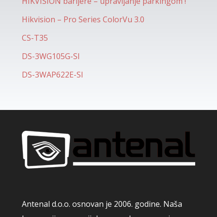
HIKVISION barijere – upravljanje parkingom !
Hikvision – Pro Series ColorVu 3.0
CS-T35
DS-3WG105G-SI
DS-3WAP622E-SI
Antenal d.o.o. osnovan je 2006. godine. Naša