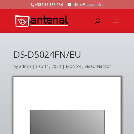
+387 51 586 094
office@antenal.ba
DS-D5024FN/EU
by
admin
|
Feb 11, 2023
|
Monitori
,
Video Nadzor