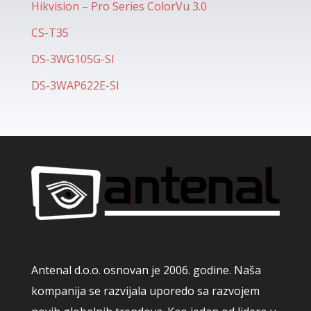
Hikvision – Pro Series ColorVu 3.0
CS-T35
DS-3WG105G-SI
DS-3WAP622E-SI
Antenal d.o.o. osnovan je 2006. godine. Naša
kompanija se razvijala uporedo sa razvojem