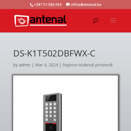
+387 51 586 094
office@antenal.ba
DS-K1T502DBFWX-C
by
admin
|
Mar 4, 2024
|
Najnovi istaknuti proizvodi