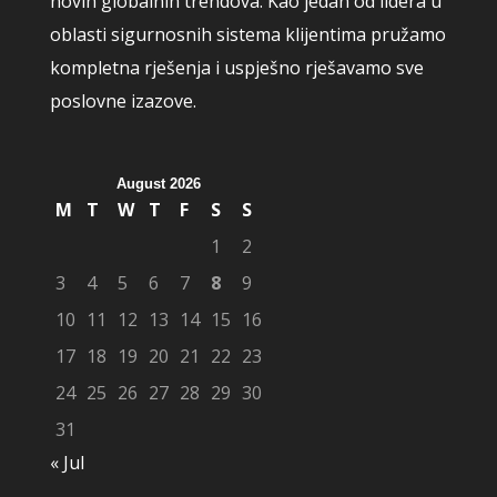
novih globalnih trendova. Kao jedan od lidera u
oblasti sigurnosnih sistema klijentima pružamo
kompletna rješenja i uspješno rješavamo sve
poslovne izazove.
August 2026
M
T
W
T
F
S
S
1
2
3
4
5
6
7
8
9
10
11
12
13
14
15
16
17
18
19
20
21
22
23
24
25
26
27
28
29
30
31
« Jul