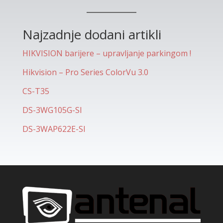
Najzadnje dodani artikli
HIKVISION barijere – upravljanje parkingom !
Hikvision – Pro Series ColorVu 3.0
CS-T35
DS-3WG105G-SI
DS-3WAP622E-SI