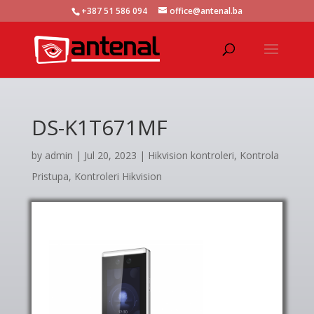
+387 51 586 094
office@antenal.ba
DS-K1T671MF
by
admin
|
Jul 20, 2023
|
Hikvision kontroleri
,
Kontrola
Pristupa
,
Kontroleri Hikvision