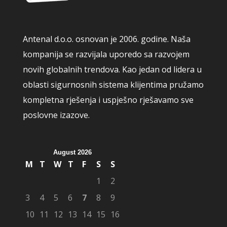
Antenal d.o.o. osnovan je 2006. godine. Naša
kompanija se razvijala uporedo sa razvojem
novih globalnih trendova. Kao jedan od lidera u
oblasti sigurnosnih sistema klijentima pružamo
kompletna rješenja i uspješno rješavamo sve
poslovne izazove.
August 2026
M
T
W
T
F
S
S
1
2
3
4
5
6
7
8
9
10
11
12
13
14
15
16