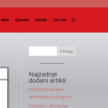
 Nama
Cjenovnici
Kontakt
Live Cam
Pretraga
Najzadnje
dodani artikli
HIKVISION barijere –
upravljanje parkingom !
a
Hikvision – Pro Series