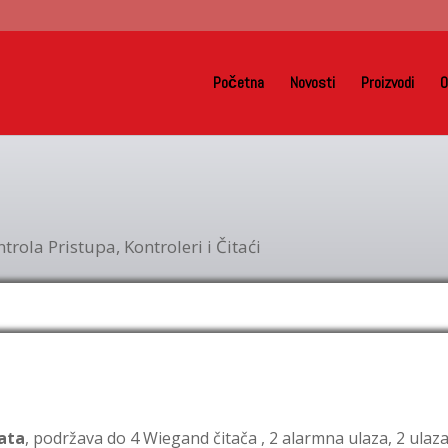
Početna
Novosti
Proizvodi
O
ntrola Pristupa
,
Kontroleri i Čitaći
rata
, podržava do 4 Wiegand čitača , 2 alarmna ulaza, 2 ulaz