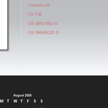
ColorVu 3.0
CS-T35
DS-3WG105G-SI
DS-3WAP622E-SI
August 2026
M
T
W
T
F
S
S