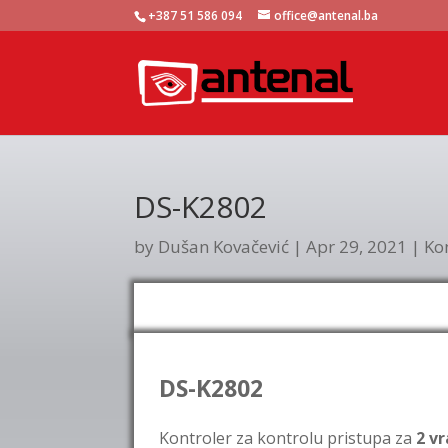
+387 51 586 094
office@antenal.ba
DS-K2802
by
Dušan Kovačević
|
Apr 29, 2021
|
Ko
DS-K2802
Kontroler za kontrolu pristupa za
2 v