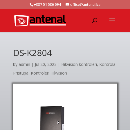
+387 51 586 094
office@antenal.ba
DS-K2804
by
admin
|
Jul 20, 2023
|
Hikvision kontroleri
,
Kontrola
Pristupa
,
Kontroleri Hikvision