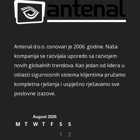
Antenal d.o.o. osnovan je 2006. godine. Naša
kompanija se razvijala uporedo sa razvojem
novih globalnih trendova. Kao jedan od lidera u
oblasti sigurnosnih sistema klijentima pružamo
kompletna rješenja i uspješno rješavamo sve
poslovne izazove.
August 2026
M
T
W
T
F
S
S
1
2