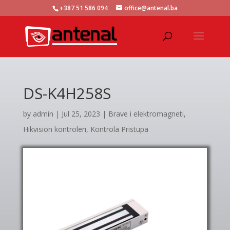
+387 51 586 094
office@antenal.ba
DS-K4H258S
by
admin
|
Jul 25, 2023
|
Brave i elektromagneti
,
Hikvision kontroleri
,
Kontrola Pristupa