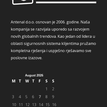
Antenal d.o.o. osnovan je 2006. godine. Naša
kompanija se razvijala uporedo sa razvojem
novih globalnih trendova. Kao jedan od lidera u
oblasti sigurnosnih sistema klijentima pružamo
kompletna rješenja i uspješno rješavamo sve
poslovne izazove.
August 2026
M
T
W
T
F
S
S
1
2
3
4
5
6
7
8
9
10
11
12
13
14
15
16