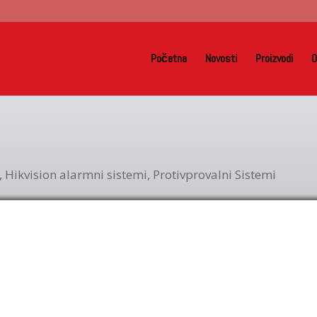
Početna
Novosti
Proizvodi
O
,
Hikvision alarmni sistemi
,
Protivprovalni Sistemi