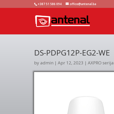
+387 51 586 094
office@antenal.ba
DS-PDPG12P-EG2-WE
by
admin
|
Apr 12, 2023
|
AXPRO serija