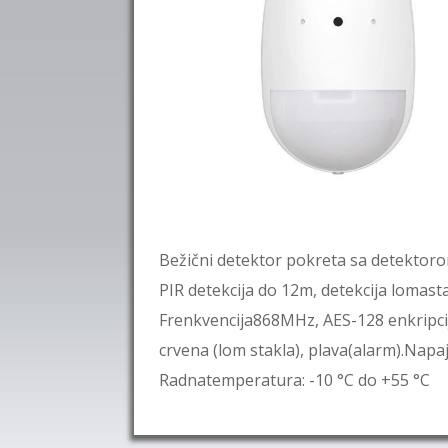
Bežični detektor pokreta sa detektorom
PIR detekcija do 12m, detekcija lomasta
Frenkvencija868MHz, AES-128 enkripcij
crvena (lom stakla), plava(alarm).Napaj
Radnatemperatura: -10 °C do +55 °C