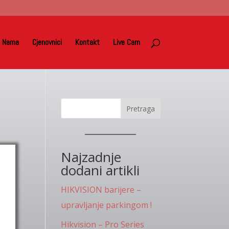
 Nama
Cjenovnici
Kontakt
Live Cam
Pretraga
Najzadnje
dodani artikli
HIKVISION barijere –
upravljanje parkingom !
Hikvision – Pro Series