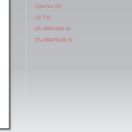
ColorVu 3.0
CS-T35
DS-3WG105G-SI
DS-3WAP622E-SI