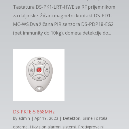
Tastatura DS-PK1-LRT-HWE sa RF prijemnikom
za daljinske. Žičani magnetni kontakt DS-PD1-
MC-WS.Dva žičana PIR senzora DS-PDP18-EG2
(pet immunity do 10kg), dometa detekcije do...
DS-PKFE-5 868MHz
by
admin
|
Apr 19, 2023
|
Detektori, Sirine i ostala
oprema
,
Hikvision alarmni sistemi
,
Protivprovalni