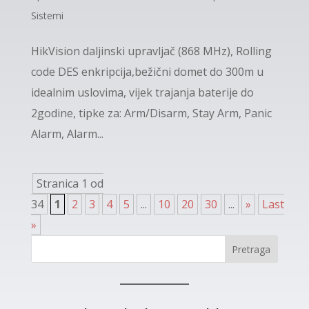
Sistemi
HikVision daljinski upravljač (868 MHz), Rolling
code DES enkripcija,bežični domet do 300m u
idealnim uslovima, vijek trajanja baterije do
2godine, tipke za: Arm/Disarm, Stay Arm, Panic
Alarm, Alarm...
Stranica 1 od
34
1
2
3
4
5
...
10
20
30
...
»
Last
»
Pretraga