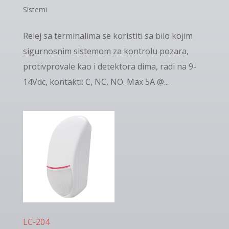
Sistemi
Relej sa terminalima se koristiti sa bilo kojim
sigurnosnim sistemom za kontrolu pozara,
protivprovale kao i detektora dima, radi na 9-
14Vdc, kontakti: C, NC, NO. Max 5A @...
LC-204