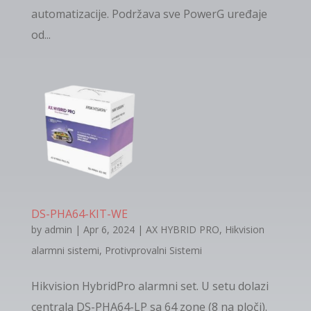
automatizacije. Podržava sve PowerG uređaje
od...
DS-PHA64-KIT-WE
by
admin
|
Apr 6, 2024
|
AX HYBRID PRO
,
Hikvision
alarmni sistemi
,
Protivprovalni Sistemi
Hikvision HybridPro alarmni set. U setu dolazi
centrala DS-PHA64-LP sa 64 zone (8 na ploči).