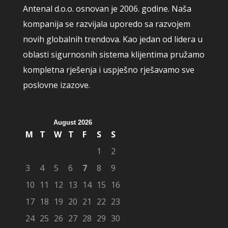
Antenal d.o.o. osnovan je 2006. godine. Naša
kompanija se razvijala uporedo sa razvojem
novih globalnih trendova. Kao jedan od lidera u
oblasti sigurnosnih sistema klijentima pružamo
kompletna rješenja i uspješno rješavamo sve
poslovne izazove.
August 2026
M
T
W
T
F
S
S
1
2
3
4
5
6
7
8
9
10
11
12
13
14
15
16
17
18
19
20
21
22
23
24
25
26
27
28
29
30