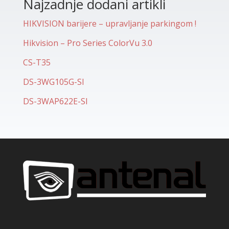
Najzadnje dodani artikli
HIKVISION barijere – upravljanje parkingom !
Hikvision – Pro Series ColorVu 3.0
CS-T35
DS-3WG105G-SI
DS-3WAP622E-SI