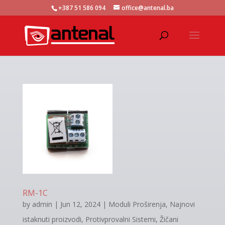
+387 51 586 094
office@antenal.ba
RM-1C
by
admin
|
Jun 12, 2024
|
Moduli Proširenja
,
Najnovi
istaknuti proizvodi
,
Protivprovalni Sistemi
,
Žičani