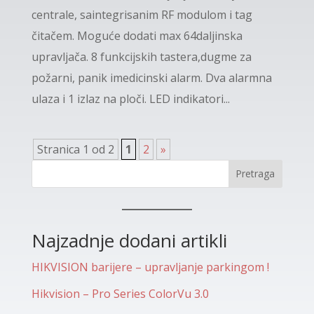
centrale, saintegrisanim RF modulom i tag
čitačem. Moguće dodati max 64daljinska
upravljača. 8 funkcijskih tastera,dugme za
požarni, panik imedicinski alarm. Dva alarmna
ulaza i 1 izlaz na ploči. LED indikatori...
Stranica 1 od 2
1
2
»
Pretraga
Najzadnje dodani artikli
HIKVISION barijere – upravljanje parkingom !
Hikvision – Pro Series ColorVu 3.0