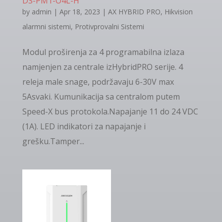
DS-PM1-O4L-H
by
admin
|
Apr 18, 2023
|
AX HYBRID PRO
,
Hikvision
alarmni sistemi
,
Protivprovalni Sistemi
Modul proširenja za 4 programabilna izlaza
namjenjen za centrale izHybridPRO serije. 4
releja male snage, podržavaju 6-30V max
5Asvaki. Kumunikacija sa centralom putem
Speed-X bus protokola.Napajanje 11 do 24 VDC
(1A). LED indikatori za napajanje i
grešku.Tamper...