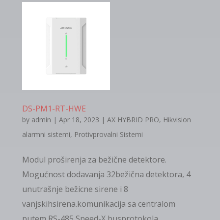
DS-PM1-RT-HWE
by
admin
|
Apr 18, 2023
|
AX HYBRID PRO
,
Hikvision
alarmni sistemi
,
Protivprovalni Sistemi
Modul proširenja za bežične detektore.
Mogućnost dodavanja 32bežična detektora, 4
unutrašnje bežicne sirene i 8
vanjskihsirena.komunikacija sa centralom
putem RS-485 Speed-X busprotokola.