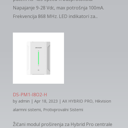
Napajanje 9-28 Vdc, max potrošnja 100mA.
Frekvencija 868 MHz. LED indikatori za...
DS-PM1-I8O2-H
by
admin
|
Apr 18, 2023
|
AX HYBRID PRO
,
Hikvision
alarmni sistemi
,
Protivprovalni Sistemi
Žičani modul proširenja za Hybrid Pro centrale