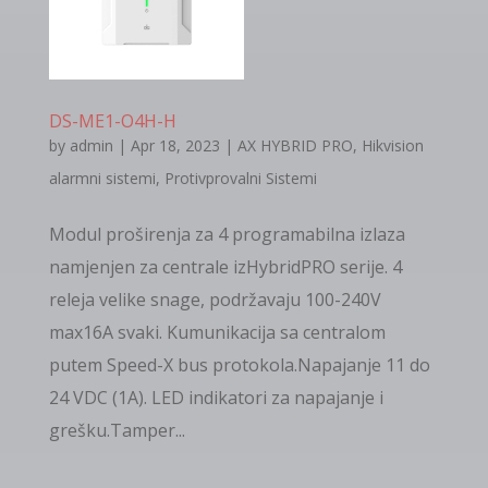
DS-ME1-O4H-H
by
admin
|
Apr 18, 2023
|
AX HYBRID PRO
,
Hikvision
alarmni sistemi
,
Protivprovalni Sistemi
Modul proširenja za 4 programabilna izlaza
namjenjen za centrale izHybridPRO serije. 4
releja velike snage, podržavaju 100-240V
max16A svaki. Kumunikacija sa centralom
putem Speed-X bus protokola.Napajanje 11 do
24 VDC (1A). LED indikatori za napajanje i
grešku.Tamper...