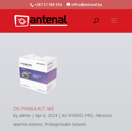
+387 51 586 094
office@antenal.ba
DS-PHA64-KIT-WE
by
admin
|
Apr 6, 2024
|
AX HYBRID PRO
,
Hikvision
alarmni sistemi
,
Protivprovalni Sistemi