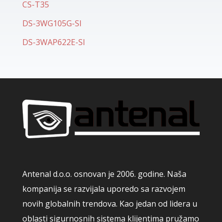
CS-T35
DS-3WG105G-SI
DS-3WAP622E-SI
Antenal d.o.o. osnovan je 2006. godine. Naša
kompanija se razvijala uporedo sa razvojem
novih globalnih trendova. Kao jedan od lidera u
oblasti sigurnosnih sistema klijentima pružamo