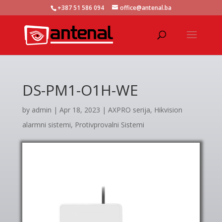
+387 51 586 094
office@antenal.ba
DS-PM1-O1H-WE
by
admin
|
Apr 18, 2023
|
AXPRO serija
,
Hikvision
alarmni sistemi
,
Protivprovalni Sistemi