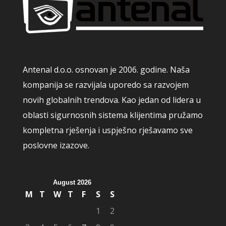
Antenal d.o.o. osnovan je 2006. godine. Naša
kompanija se razvijala uporedo sa razvojem
novih globalnih trendova. Kao jedan od lidera u
oblasti sigurnosnih sistema klijentima pružamo
kompletna rješenja i uspješno rješavamo sve
poslovne izazove.
August 2026
M
T
W
T
F
S
S
1
2