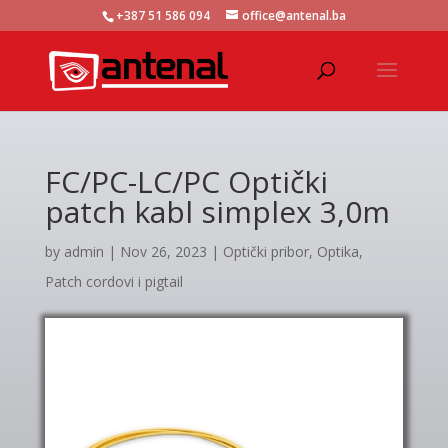
+387 51 586 094
office@antenal.ba
FC/PC-LC/PC Optički
patch kabl simplex 3,0m
by
admin
|
Nov 26, 2023
|
Optički pribor
,
Optika
,
Patch cordovi i pigtail