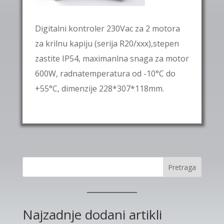
Digitalni kontroler 230Vac za 2 motora
za krilnu kapiju (serija R20/xxx),stepen
zastite IP54, maximanlna snaga za motor
600W, radnatemperatura od -10°C do
+55°C, dimenzije 228*307*118mm.
Pretraga
Najzadnje dodani artikli