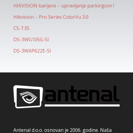
HIKVISION barijere – upravljanje parkingom !
Hikvision – Pro Series ColorVu 3.0
CS-T35
DS-3WG105G-SI
DS-3WAP622E-SI
Antenal d.o.o. osnovan je 2006. godine. Naša