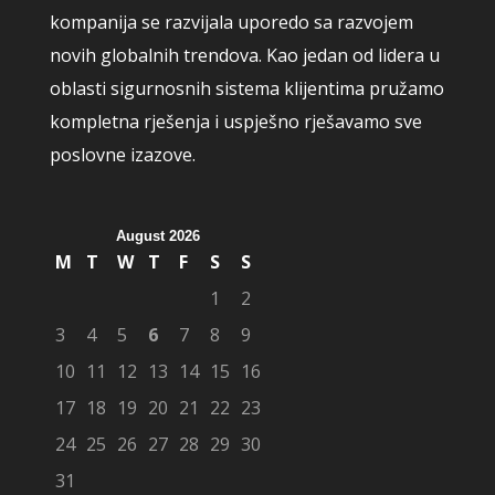
kompanija se razvijala uporedo sa razvojem
novih globalnih trendova. Kao jedan od lidera u
oblasti sigurnosnih sistema klijentima pružamo
kompletna rješenja i uspješno rješavamo sve
poslovne izazove.
August 2026
M
T
W
T
F
S
S
1
2
3
4
5
6
7
8
9
10
11
12
13
14
15
16
17
18
19
20
21
22
23
24
25
26
27
28
29
30
31