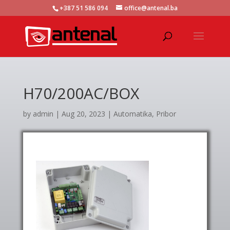
+387 51 586 094
office@antenal.ba
H70/200AC/BOX
by
admin
|
Aug 20, 2023
|
Automatika
,
Pribor