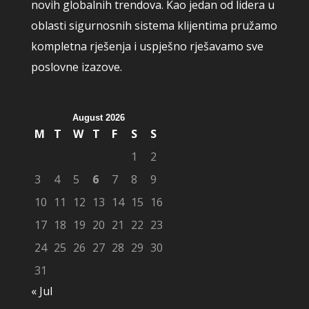
novih globalnih trendova. Kao jedan od lidera u
oblasti sigurnosnih sistema klijentima pružamo
kompletna rješenja i uspješno rješavamo sve
poslovne izazove.
August 2026
M
T
W
T
F
S
S
1
2
3
4
5
6
7
8
9
10
11
12
13
14
15
16
17
18
19
20
21
22
23
24
25
26
27
28
29
30
31
« Jul