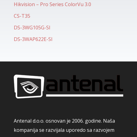
Hikvision – Pro Series ColorVu 3.0
CS-T35
DS-3WG105G-SI
DS-3WAP622E-SI
Antenal d.o.o. osnovan je 2006. godine. Naša
kompanija se razvijala uporedo sa razvojem