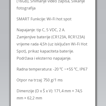
(
16GB
), Snimanje video zapisa, Slikanje
fotografija
SMART Funkcije: Wi-Fi hot spot
Napajanje: tip C, 5 VDC, 2 A.
Zamjenjive
baterije
(
CR123A
, RCR123A)
vrijeme rada
4,5h
(uz isključen Wi-Fi Hot
Spot), prikaz kapaciteta baterije.
Podržava i eksterno napajanje.
Radna temperatura: -20 ºC ~+55 ºC,
IP67
Otpor na trzaj:
750 g/1 ms
Dimenzije (D x Š x V): 171,4 mm × 74,5
mm × 62,2 mm