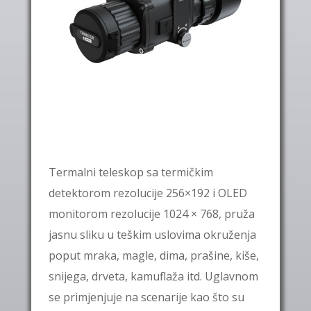
Termalni teleskop sa termičkim
detektorom rezolucije
256×192
i OLED
monitorom rezolucije 1024 × 768, pruža
jasnu sliku u teškim uslovima okruženja
poput mraka, magle, dima, prašine, kiše,
snijega, drveta, kamuflaža itd. Uglavnom
se primjenjuje na scenarije kao što su