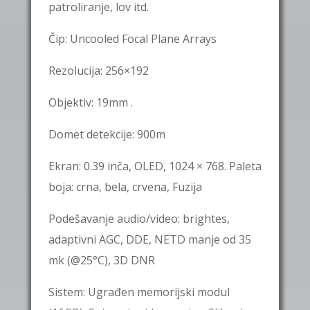
patroliranje, lov itd.
Čip: Uncooled Focal Plane Arrays
Rezolucija:
256×192
Objektiv:
19mm
.
Domet detekcije:
900m
Ekran:
0.39 inča
,
OLED
,
1024 × 768
. Paleta
boja: crna, bela, crvena, Fuzija
Podešavanje audio/video: brightes,
adaptivni AGC, DDE, NETD manje od 35
mk (@25°C), 3D DNR
Sistem: Ugrađen memorijski modul