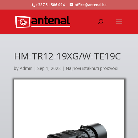
+387 51 586 094
office@antenal.ba
HM-TR12-19XG/W-TE19C
by
Admin
|
Sep 1, 2022
|
Najnovi istaknuti proizvodi