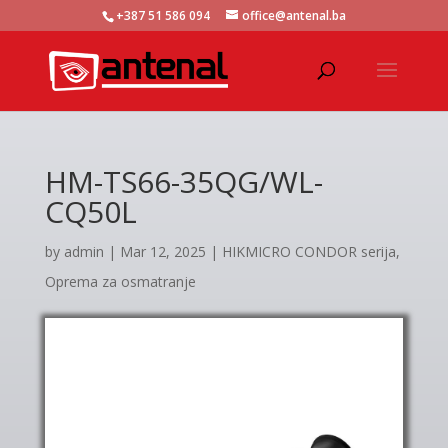
+387 51 586 094
office@antenal.ba
HM-TS66-35QG/WL-
CQ50L
by
admin
|
Mar 12, 2025
|
HIKMICRO CONDOR serija
,
Oprema za osmatranje