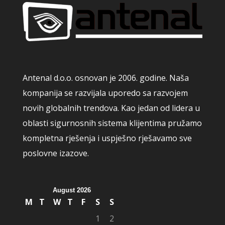
Antenal d.o.o. osnovan je 2006. godine. Naša
kompanija se razvijala uporedo sa razvojem
novih globalnih trendova. Kao jedan od lidera u
oblasti sigurnosnih sistema klijentima pružamo
kompletna rješenja i uspješno rješavamo sve
poslovne izazove.
August 2026
M
T
W
T
F
S
S
1
2