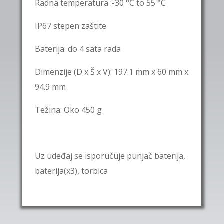
Radna temperatura :-30 °C to 55 °C
IP67
stepen zaštite
Baterija: do 4 sata rada
Dimenzije (D x Š x V): 197.1 mm x 60 mm x
94.9 mm
Težina: Oko 450 g
Uz udeđaj se isporučuje punjač baterija,
baterija(x3), torbica