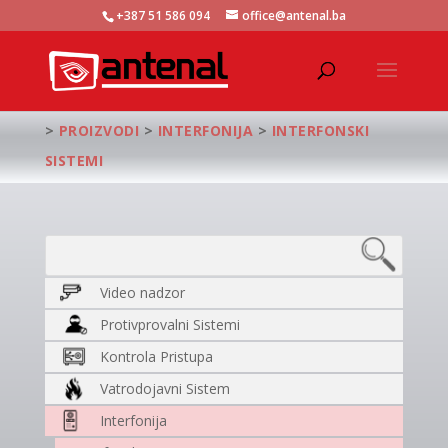
+387 51 586 094
office@antenal.ba
>
PROIZVODI
>
INTERFONIJA
>
INTERFONSKI
SISTEMI
Video nadzor
Protivprovalni Sistemi
Kontrola Pristupa
Vatrodojavni Sistem
Interfonija