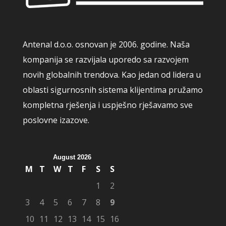
Antenal d.o.o. osnovan je 2006. godine. Naša
kompanija se razvijala uporedo sa razvojem
novih globalnih trendova. Kao jedan od lidera u
oblasti sigurnosnih sistema klijentima pružamo
kompletna rješenja i uspješno rješavamo sve
poslovne izazove.
August 2026
M
T
W
T
F
S
S
1
2
3
4
5
6
7
8
9
10
11
12
13
14
15
16