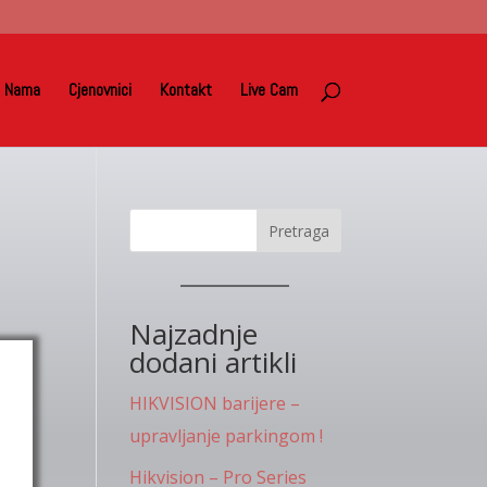
 Nama
Cjenovnici
Kontakt
Live Cam
Pretraga
Najzadnje
dodani artikli
HIKVISION barijere –
upravljanje parkingom !
Hikvision – Pro Series