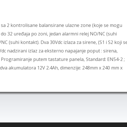
 sa 2 kontrolisane balansirane ulazne zone (koje se mogu
 do 32 uređaja po zoni, jedan alarmni relej NO/NC (suhi
NC (suhi kontakt). Dva 30Vdc izlaza za sirene, (S1 i S2 koji s
0Vdc nadzirani izlaz za eksterno napajanje poput : sirena,
 Programiranje putem tastature panela, Standard: EN54-2 ;
a dva akumulatora 12V 2.4Ah, dimenzije: 248mm x 240 mm x