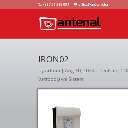
+387 51 586 094
office@antenal.ba
IRON02
by
admin
|
Aug 30, 2024
|
Centrale
,
CO
Vatrodojavni Sistem