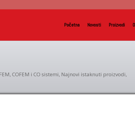
Početna
Novosti
Proizvodi
O
FEM
,
COFEM i CO sistemi
,
Najnovi istaknuti proizvodi
,