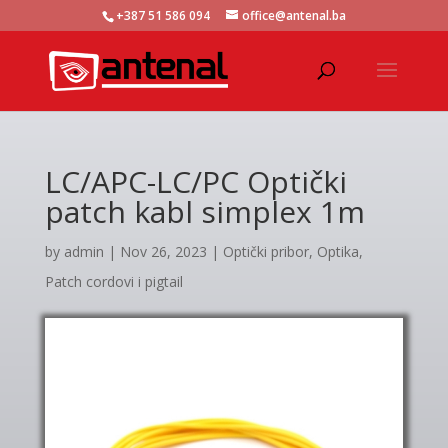
+387 51 586 094
office@antenal.ba
LC/APC-LC/PC Optički
patch kabl simplex 1m
by
admin
|
Nov 26, 2023
|
Optički pribor
,
Optika
,
Patch cordovi i pigtail