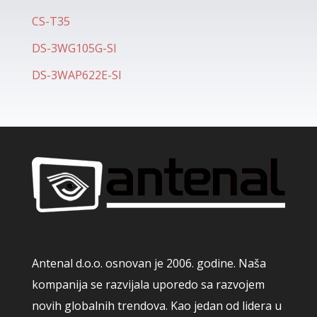
CS-T35
DS-3WG105G-SI
DS-3WAP622E-SI
Antenal d.o.o. osnovan je 2006. godine. Naša
kompanija se razvijala uporedo sa razvojem
novih globalnih trendova. Kao jedan od lidera u