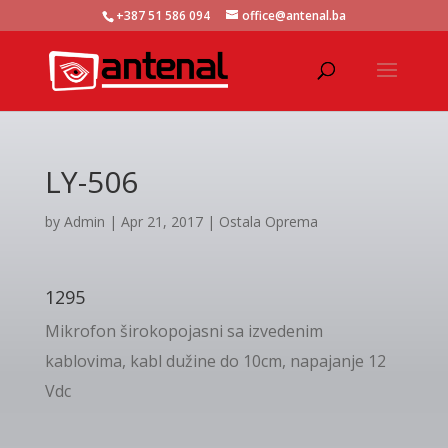
+387 51 586 094
office@antenal.ba
LY-506
by
Admin
|
Apr 21, 2017
|
Ostala Oprema
1295
Mikrofon širokopojasni sa izvedenim
kablovima, kabl dužine do 10cm, napajanje 12
Vdc