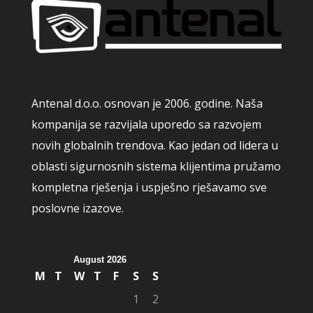
Antenal d.o.o. osnovan je 2006. godine. Naša
kompanija se razvijala uporedo sa razvojem
novih globalnih trendova. Kao jedan od lidera u
oblasti sigurnosnih sistema klijentima pružamo
kompletna rješenja i uspješno rješavamo sve
poslovne izazove.
August 2026
M
T
W
T
F
S
S
1
2