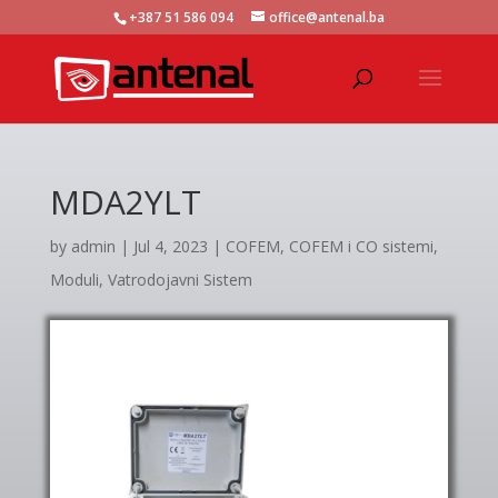
+387 51 586 094
office@antenal.ba
MDA2YLT
by
admin
|
Jul 4, 2023
|
COFEM
,
COFEM i CO sistemi
,
Moduli
,
Vatrodojavni Sistem