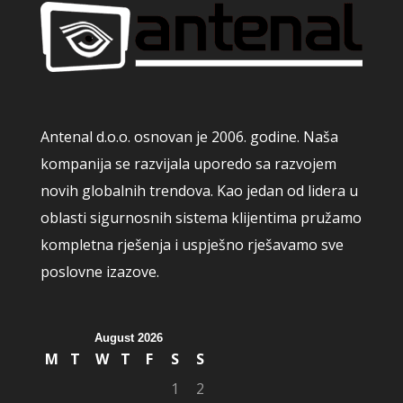
Antenal d.o.o. osnovan je 2006. godine. Naša
kompanija se razvijala uporedo sa razvojem
novih globalnih trendova. Kao jedan od lidera u
oblasti sigurnosnih sistema klijentima pružamo
kompletna rješenja i uspješno rješavamo sve
poslovne izazove.
August 2026
M
T
W
T
F
S
S
1
2