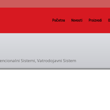
Početna
Novosti
Proizvodi
O
encionalni Sistemi
,
Vatrodojavni Sistem