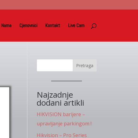
 Nama
Cjenovnici
Kontakt
Live Cam
Pretraga
Najzadnje
dodani artikli
HIKVISION barijere –
upravljanje parkingom !
Hikvision – Pro Series