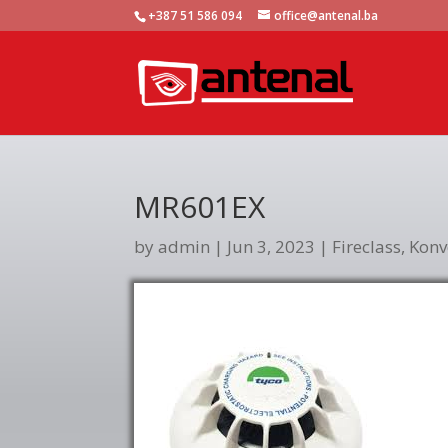
+387 51 586 094
office@antenal.ba
MR601EX
by
admin
|
Jun 3, 2023
|
Fireclass
,
Konv