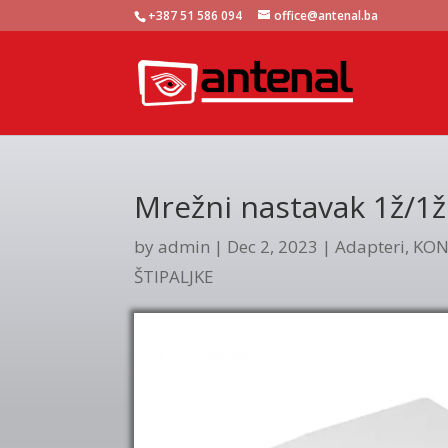
+387 51 586 094
office@antenal.ba
Mrežni nastavak 1ž/1ž
by
admin
|
Dec 2, 2023
|
Adapteri
,
KON
ŠTIPALJKE