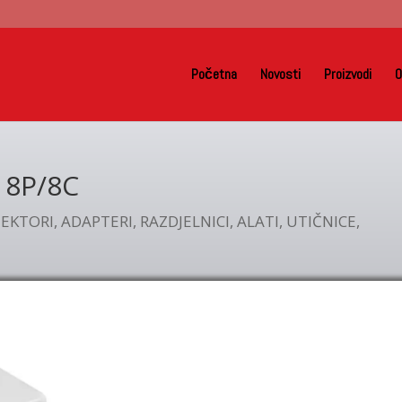
Početna
Novosti
Proizvodi
O
 8P/8C
EKTORI, ADAPTERI, RAZDJELNICI, ALATI, UTIČNICE,