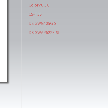
ColorVu 3.0
CS-T35
DS-3WG105G-SI
DS-3WAP622E-SI