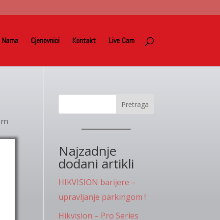
 Nama
Cjenovnici
Kontakt
Live Cam
Pretraga
tem
Najzadnje
dodani artikli
HIKVISION barijere –
upravljanje parkingom !
Hikvision – Pro Series