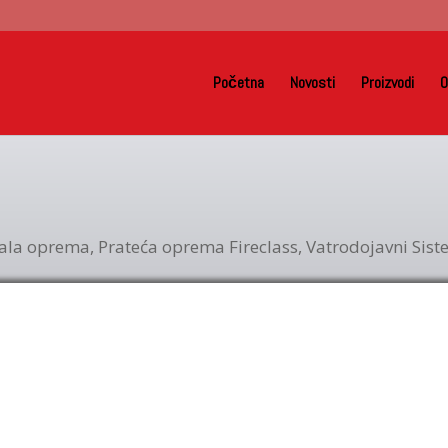
Početna
Novosti
Proizvodi
O
ala oprema
,
Prateća oprema Fireclass
,
Vatrodojavni Sis