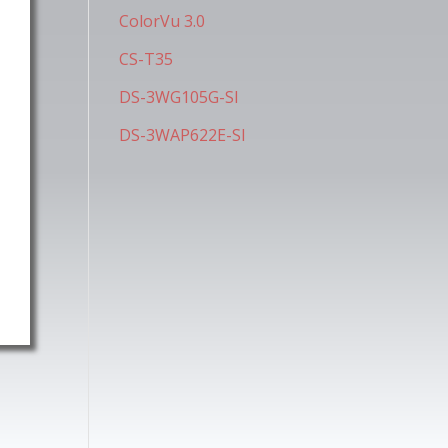
ColorVu 3.0
CS-T35
DS-3WG105G-SI
DS-3WAP622E-SI