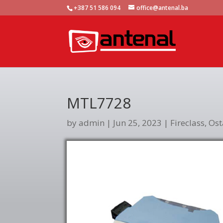
+387 51 586 094
office@antenal.ba
MTL7728
by
admin
|
Jun 25, 2023
|
Fireclass
,
Ost