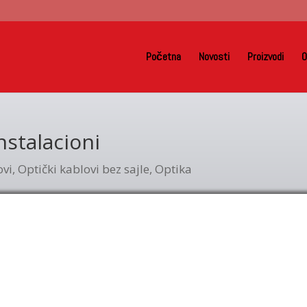
Početna
Novosti
Proizvodi
O
nstalacioni
ovi
,
Optički kablovi bez sajle
,
Optika