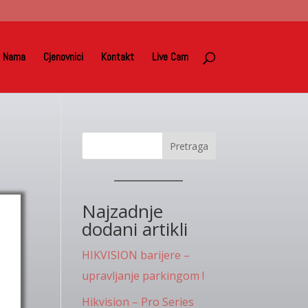
 Nama
Cjenovnici
Kontakt
Live Cam
Pretraga
Najzadnje
dodani artikli
HIKVISION barijere –
upravljanje parkingom !
Hikvision – Pro Series