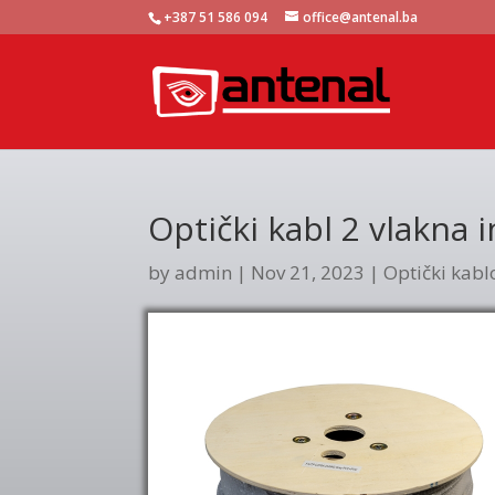
+387 51 586 094
office@antenal.ba
Optički kabl 2 vlakna i
by
admin
|
Nov 21, 2023
|
Optički kabl