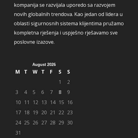
kompanija se razvijala uporedo sa razvojem
novih globalnih trendova. Kao jedan od lidera u
oblasti sigurnosnih sistema klijentima pružamo
kompletna rješenja i uspješno rješavamo sve
poslovne izazove.
August 2026
M
T
W
T
F
S
S
1
2
3
4
5
6
7
8
9
10
11
12
13
14
15
16
17
18
19
20
21
22
23
24
25
26
27
28
29
30
31