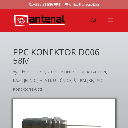
+387 51 586 094
office@antenal.ba
PPC KONEKTOR D006-
58M
by
admin
|
Dec 2, 2023
|
KONEKTORI, ADAPTERI,
RAZDJELNICI, ALATI, UTIČNICE, ŠTIPALJKE
,
PPC
Konektori i Alati