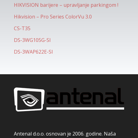
HIKVISION barijere – upravljanje parkingom !
Hikvision – Pro Series ColorVu 3.0
CS-T35
DS-3WG105G-SI
DS-3WAP622E-SI
Antenal d.o.o. osnovan je 2006. godine. Naša