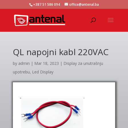
+387 51 586 094
office@antenal.ba
QL napojni kabl 220VAC
by
admin
|
Mar 18, 2023
|
Display za unutrašnju
upotrebu
,
Led Display