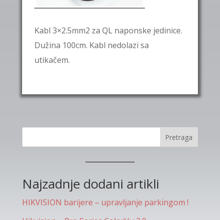
Kabl 3×2.5mm2 za QL naponske jedinice.
Dužina 100cm. Kabl nedolazi sa
utikačem.
Pretraga
Najzadnje dodani artikli
HIKVISION barijere – upravljanje parkingom !