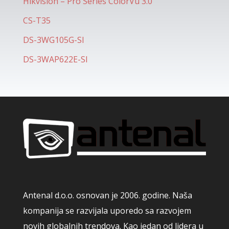
Hikvision – Pro Series ColorVu 3.0
CS-T35
DS-3WG105G-SI
DS-3WAP622E-SI
Antenal d.o.o. osnovan je 2006. godine. Naša
kompanija se razvijala uporedo sa razvojem
novih globalnih trendova. Kao jedan od lidera u