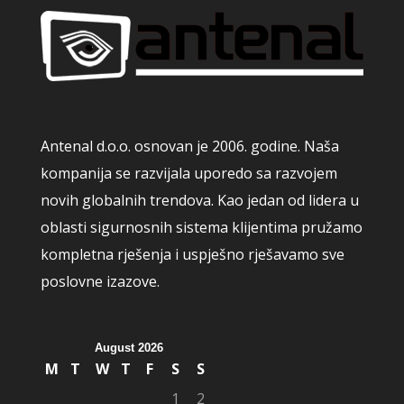
Antenal d.o.o. osnovan je 2006. godine. Naša
kompanija se razvijala uporedo sa razvojem
novih globalnih trendova. Kao jedan od lidera u
oblasti sigurnosnih sistema klijentima pružamo
kompletna rješenja i uspješno rješavamo sve
poslovne izazove.
August 2026
M
T
W
T
F
S
S
1
2