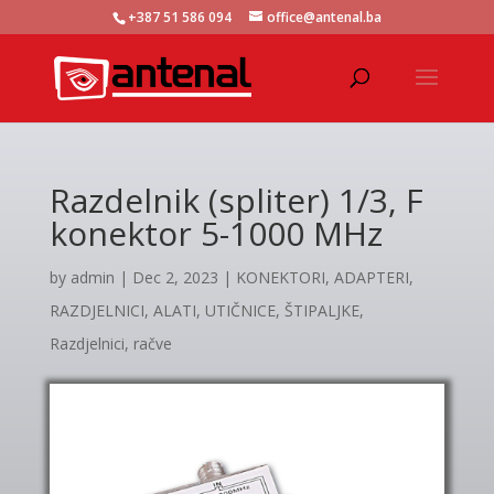
+387 51 586 094
office@antenal.ba
Razdelnik (spliter) 1/3, F
konektor 5-1000 MHz
by
admin
|
Dec 2, 2023
|
KONEKTORI, ADAPTERI,
RAZDJELNICI, ALATI, UTIČNICE, ŠTIPALJKE
,
Razdjelnici, račve