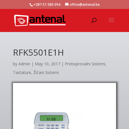
+387 51 586 094
office@antenal.ba
RFK5501E1H
by
Admin
|
May 10, 2017
|
Protivprovalni Sistemi
,
Tastature
,
Žičani Sistemi