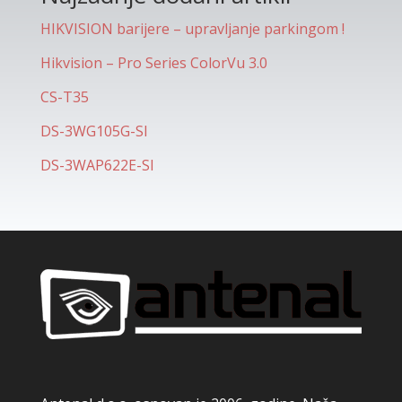
HIKVISION barijere – upravljanje parkingom !
Hikvision – Pro Series ColorVu 3.0
CS-T35
DS-3WG105G-SI
DS-3WAP622E-SI