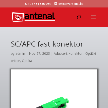
+387 51 586 094
office@antenal.ba
SC/APC fast konektor
by
admin
|
Nov 27, 2023
|
Adapteri, konektori
,
Optički
pribor
,
Optika