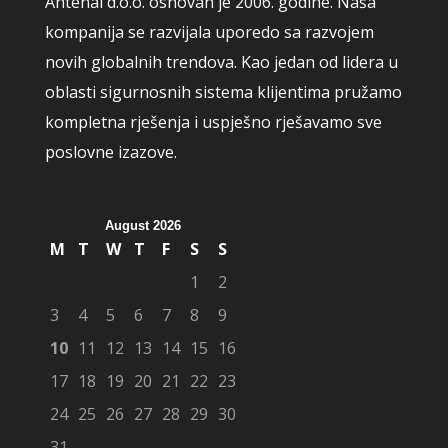
Antenal d.o.o. osnovan je 2006. godine. Naša
kompanija se razvijala uporedo sa razvojem
novih globalnih trendova. Kao jedan od lidera u
oblasti sigurnosnih sistema klijentima pružamo
kompletna rješenja i uspješno rješavamo sve
poslovne izazove.
August 2026
M
T
W
T
F
S
S
1
2
3
4
5
6
7
8
9
10
11
12
13
14
15
16
17
18
19
20
21
22
23
24
25
26
27
28
29
30
31