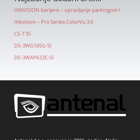
HIKVISION barijere – upravljanje parkingom !
Hikvision – Pro Series ColorVu 3.0
CS-T35
DS-3WG105G-SI
DS-3WAP622E-SI