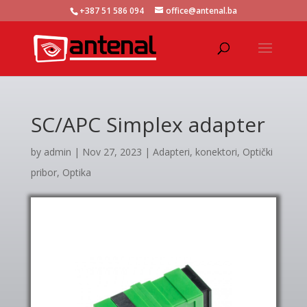
+387 51 586 094
office@antenal.ba
SC/APC Simplex adapter
by
admin
|
Nov 27, 2023
|
Adapteri, konektori
,
Optički
pribor
,
Optika