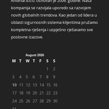
Antenal d.o.o. osnovan je 2006. godine. Naša
kompanija se razvijala uporedo sa razvojem
novih globalnih trendova. Kao jedan od lidera u
oblasti sigurnosnih sistema klijentima pružamo
kompletna rješenja i uspješno rješavamo sve
poslovne izazove.
August 2026
M
T
W
T
F
S
S
1
2
3
4
5
6
7
8
9
10
11
12
13
14
15
16
17
18
19
20
21
22
23
24
25
26
27
28
29
30
31