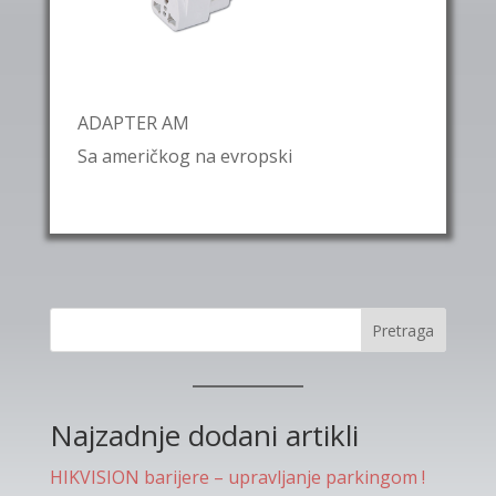
ADAPTER AM
Sa američkog na evropski
Pretraga
Najzadnje dodani artikli
HIKVISION barijere – upravljanje parkingom !