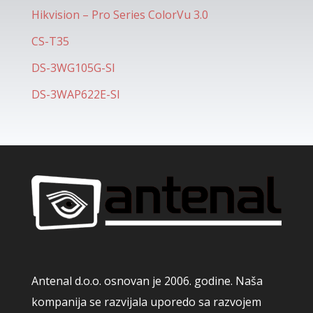
Hikvision – Pro Series ColorVu 3.0
CS-T35
DS-3WG105G-SI
DS-3WAP622E-SI
Antenal d.o.o. osnovan je 2006. godine. Naša
kompanija se razvijala uporedo sa razvojem