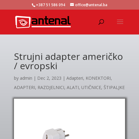
+387 51 586 094
office@antenal.ba
Strujni adapter američko
/ evropski
by
admin
|
Dec 2, 2023
|
Adapteri
,
KONEKTORI,
ADAPTERI, RAZDJELNICI, ALATI, UTIČNICE, ŠTIPALJKE