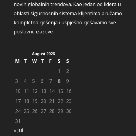
novih globalnih trendova. Kao jedan od lidera u
oblasti sigurnosnih sistema klijentima pružamo
kompletna rješenja i uspješno rješavamo sve
poslovne izazove.
August 2026
M
T
W
T
F
S
S
1
2
3
4
5
6
7
8
9
10
11
12
13
14
15
16
17
18
19
20
21
22
23
24
25
26
27
28
29
30
31
« Jul