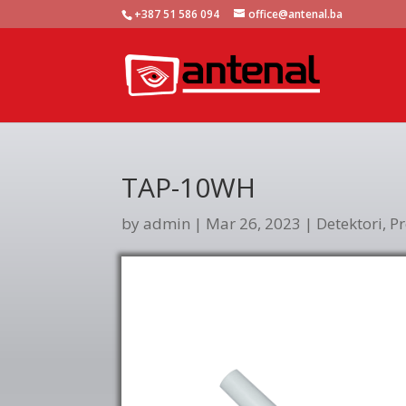
+387 51 586 094
office@antenal.ba
TAP-10WH
by
admin
|
Mar 26, 2023
|
Detektori
,
Pr