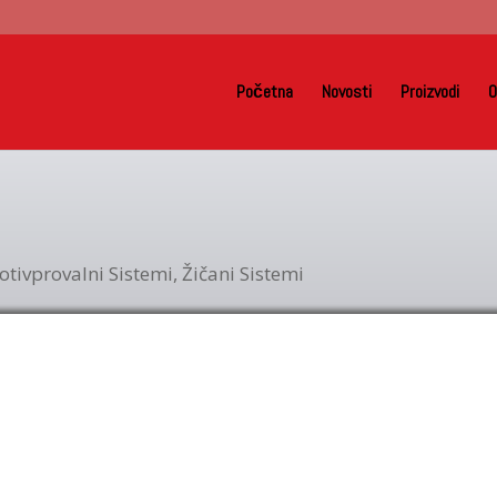
Početna
Novosti
Proizvodi
O
otivprovalni Sistemi
,
Žičani Sistemi