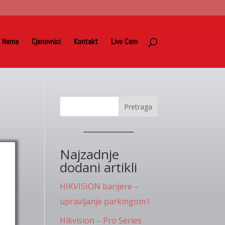
 Nama
Cjenovnici
Kontakt
Live Cam
Pretraga
Najzadnje
dodani artikli
HIKVISION barijere –
upravljanje parkingom !
Hikvision – Pro Series