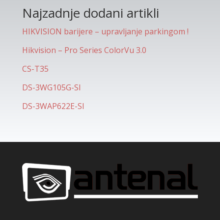
Najzadnje dodani artikli
HIKVISION barijere – upravljanje parkingom !
Hikvision – Pro Series ColorVu 3.0
CS-T35
DS-3WG105G-SI
DS-3WAP622E-SI