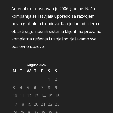
Antenal d.o.o. osnovan je 2006. godine. Naša
kompanija se razvijala uporedo sa razvojem
novih globalnih trendova. Kao jedan od lidera u
oblasti sigurnosnih sistema klijentima pružamo
kompletna rješenja i uspješno rješavamo sve
poslovne izazove.
August 2026
M
T
W
T
F
S
S
1
2
3
4
5
6
7
8
9
10
11
12
13
14
15
16
17
18
19
20
21
22
23
24
25
26
27
28
29
30