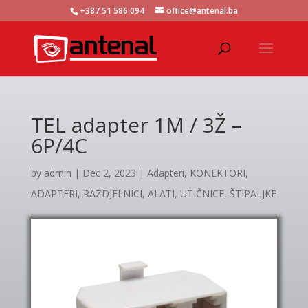
+387 51 586 094
office@antenal.ba
TEL adapter 1M / 3Ž –
6P/4C
by
admin
|
Dec 2, 2023
|
Adapteri
,
KONEKTORI,
ADAPTERI, RAZDJELNICI, ALATI, UTIČNICE, ŠTIPALJKE