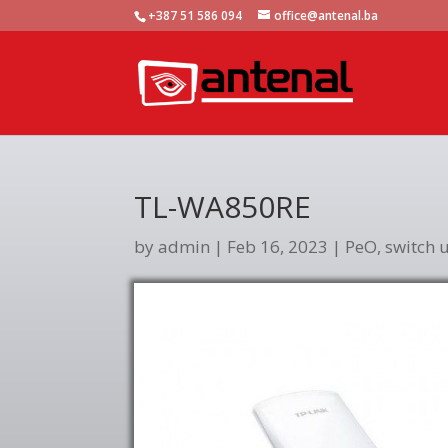
+387 51 586 094
office@antenal.ba
TL-WA850RE
by
admin
|
Feb 16, 2023
|
PeO, switch u