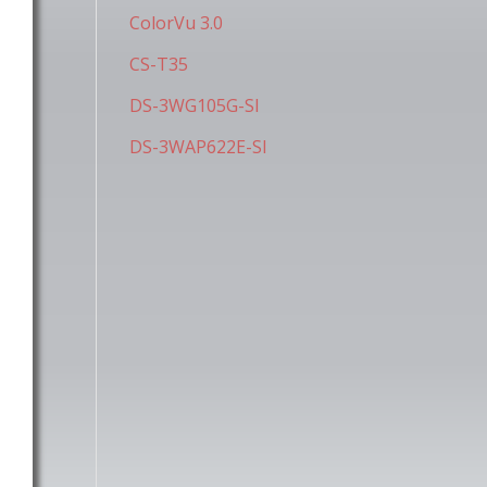
ColorVu 3.0
CS-T35
DS-3WG105G-SI
DS-3WAP622E-SI