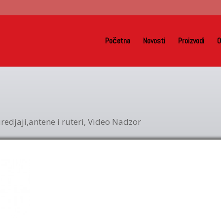
Početna
Novosti
Proizvodi
O
redjaji,antene i ruteri
,
Video Nadzor