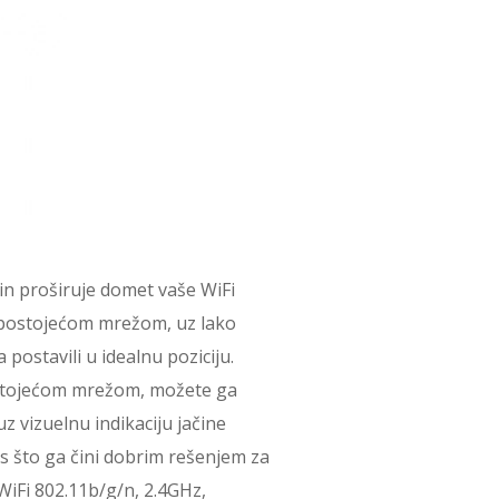
in proširuje domet vaše WiFi
postojećom mrežom, uz lako
 postavili u idealnu poziciju.
stojećom mrežom, možete ga
uz vizuelnu indikaciju jačine
s što ga čini dobrim rešenjem za
 WiFi 802.11b/g/n, 2.4GHz,