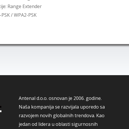
ije: Range Extender
A-PSK / WPA2-PSK
Antenal d.o.o. osnovan je 2006. godine.
Naša kompanija se razvijala uporedo sa
razvojem novih globalnih trendova. Kao
jedan od lidera u oblasti sigurnosnih