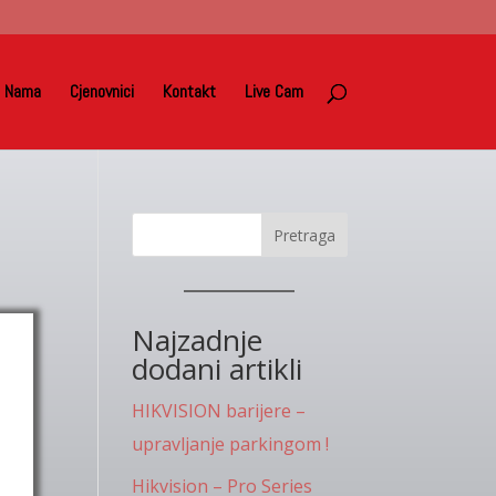
 Nama
Cjenovnici
Kontakt
Live Cam
Pretraga
Najzadnje
dodani artikli
HIKVISION barijere –
upravljanje parkingom !
Hikvision – Pro Series