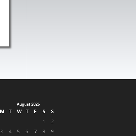
August 2026
M
T
W
T
F
S
S
1
2
3
4
5
6
7
8
9