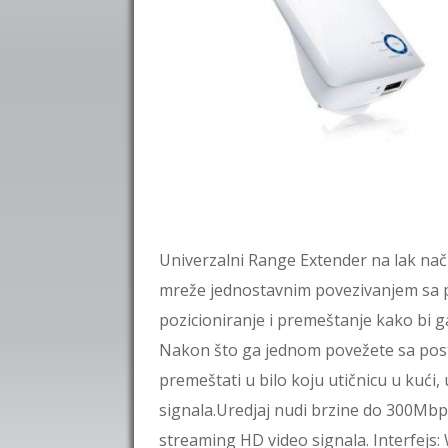
Univerzalni Range Extender na lak nač
mreže jednostavnim povezivanjem sa 
pozicioniranje i premeštanje kako bi ga
Nakon što ga jednom povežete sa po
premeštati u bilo koju utičnicu u kući, 
signala.Uredjaj nudi brzine do 300Mbp
streaming HD video signala. Interfejs: