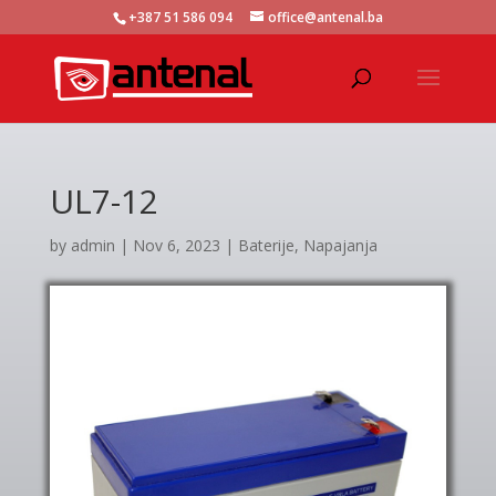
+387 51 586 094
office@antenal.ba
UL7-12
by
admin
|
Nov 6, 2023
|
Baterije
,
Napajanja