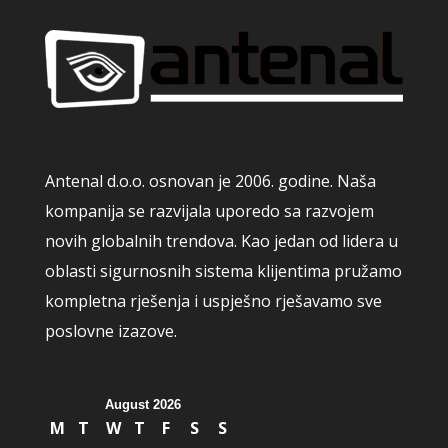
Antenal d.o.o. osnovan je 2006. godine. Naša
kompanija se razvijala uporedo sa razvojem
novih globalnih trendova. Kao jedan od lidera u
oblasti sigurnosnih sistema klijentima pružamo
kompletna rješenja i uspješno rješavamo sve
poslovne izazove.
August 2026
M
T
W
T
F
S
S